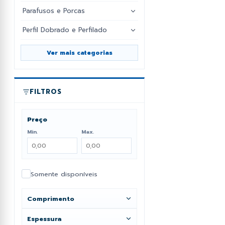
Todos
Parafusos e Porcas
Todos
Barra Quadrada
Perfil Dobrado e Perfilado
Todos
Brocantes
Barra Redonda
Ver mais categorias
Baguete
Porca Sextavada
Cantoneiras de Ferro
Bases
Rosca Atarraxante
Ferro Chato
FILTROS
Batentes de Aço
Rosca Porca
Perfil Tee
Preço
Cadeirinhas
Rosca Soberba
Min.
Max.
Caixa de Peso
Colunas de Portão
Somente disponíveis
Contornos
Comprimento
Ver mais
Espessura