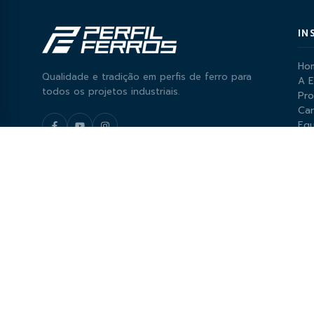
IN
Ho
Qualidade e tradição em perfis de ferro para
A 
todos os projetos industriais.
Pr
Car
Equ
Not
Par
Co
FORMAS DE