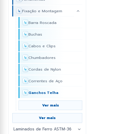
Fixação e Montagem
Pontas de Lança
Rolamentos
Barra Roscada
Roldanas e Rodizíos
Buchas
Cabos e Clips
Chumbadores
Cordas de Nylon
Correntes de Aço
Ganchos Telha
Ver mais
Ver mais
Laminados de Ferro ASTM-36