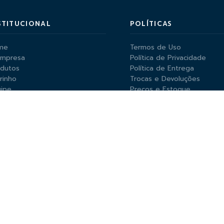
STITUCIONAL
POLÍTICAS
me
Termos de Uso
Empresa
Política de Privacidade
odutos
Política de Entrega
rinho
Trocas e Devoluções
ipe
Preços e Estoque
ícias
ceiros
ntato
 PAGAMENTO ACEITAS