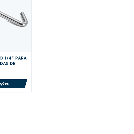
 1/4" PARA
IDAS DE
M
pções