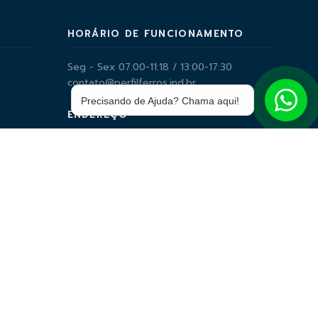
HORÁRIO DE FUNCIONAMENTO
Seg - Sex 07:00-11:18 / 13:00-17:30
contato@perfilferros.ind.br
Precisando de Ajuda? Chama aqui!
ENDEREÇO
Avenida Gunter Hans, 2210 - Jd. Tijuca
CONTATO
(67) 3314-6466
-