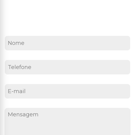
fil Dobrado e Perfilado
orcas e Arruelas
Fixação e Montagem
uma mensagem:
Lambril
has Metálicas
rego Polido
Ponteiras
Perfil Cartola Portão
os Industriais
ebites
Primer e Thinner
Perfil L
as de Estrutural
Proteção e Segurança
Tampas de Portão
Soldas
Tiras de aço
Trilhos de Portão e Porta
Zee (Z) e Tee (T) Perfil