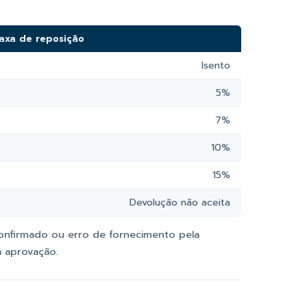
axa de reposição
Isento
5%
7%
10%
15%
Devolução não aceita
confirmado ou erro de fornecimento pela
da aprovação.