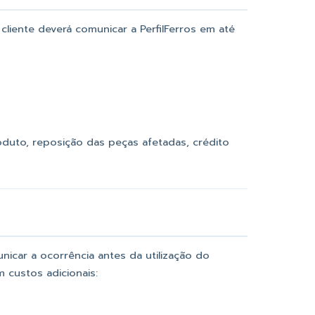
liente deverá comunicar a PerfilFerros em até
roduto, reposição das peças afetadas, crédito
icar a ocorrência antes da utilização do
m custos adicionais: