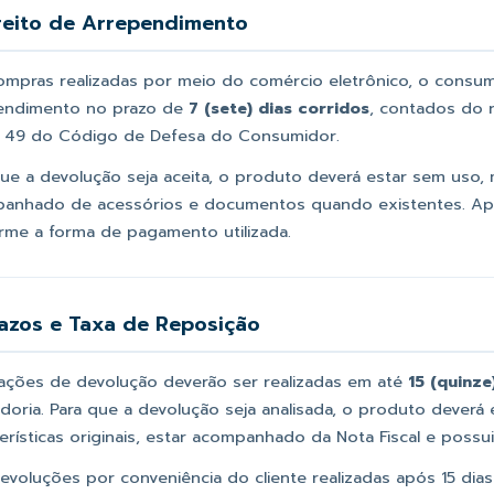
ireito de Arrependimento
ompras realizadas por meio do comércio eletrônico, o consumi
endimento no prazo de
7 (sete) dias corridos
, contados do 
o 49 do Código de Defesa do Consumidor.
ue a devolução seja aceita, o produto deverá estar sem uso, m
anhado de acessórios e documentos quando existentes. Após
rme a forma de pagamento utilizada.
razos e Taxa de Reposição
itações de devolução deverão ser realizadas em até
15 (quinze
doria. Para que a devolução seja analisada, o produto deverá 
terísticas originais, estar acompanhado da Nota Fiscal e possu
devoluções por conveniência do cliente realizadas após 15 dia