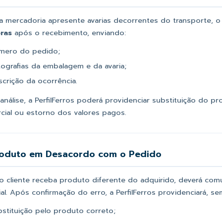
a mercadoria apresente avarias decorrentes do transporte, o c
ras
após o recebimento, enviando:
mero do pedido;
tografias da embalagem e da avaria;
scrição da ocorrência.
análise, a PerfilFerros poderá providenciar substituição do p
cial ou estorno dos valores pagos.
roduto em Desacordo com o Pedido
o cliente receba produto diferente do adquirido, deverá comun
al. Após confirmação do erro, a PerfilFerros providenciará, se
bstituição pelo produto correto;