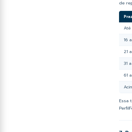
de re
Pra
Até 
16 a
21 a
31 a
61 a
Aci
Essa 
Perfil