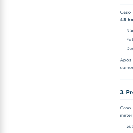
Caso 
48 ho
Nú
Fo
De
Após 
comer
3. P
Caso 
materi
Su