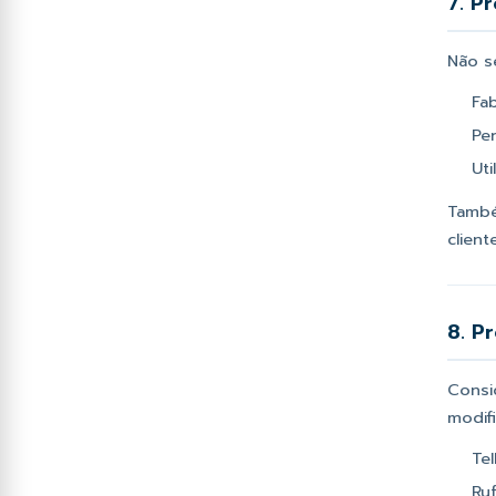
7. P
Não s
Fa
Pe
Uti
També
clien
8. P
Consi
modifi
Tel
Ruf