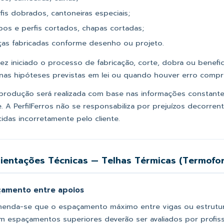
fis dobrados, cantoneiras especiais;
bos e perfis cortados, chapas cortadas;
ças fabricadas conforme desenho ou projeto.
ez iniciado o processo de fabricação, corte, dobra ou benefi
 nas hipóteses previstas em lei ou quando houver erro comprov
produção será realizada com base nas informações constant
te. A PerfilFerros não se responsabiliza por prejuízos decorr
idas incorretamente pelo cliente.
rientações Técnicas — Telhas Térmicas (Termofor
çamento entre apoios
enda-se que o espaçamento máximo entre vigas ou estrutur
em espaçamentos superiores deverão ser avaliados por profissi