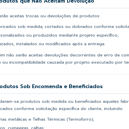
rodutos que Não Aceitam Devolução
erão aceitas trocas ou devoluções de produtos:
bricados sob medida, cortados ou dobrados conforme solicita
rsonalizados ou produzidos mediante projeto específico;
lizados, instalados ou modificados após a entrega.
m não serão aceitas devoluções decorrentes de erro de comp
te ou incompatibilidade causada por projeto executado por ter
rodutos Sob Encomenda e Beneficiados
deram-se produtos sob medida ou beneficiados aqueles fabr
cados conforme solicitação específica do cliente, incluindo:
has metálicas e Telhas Térmicas (Termoforro);
os, cumeeiras, calhas;