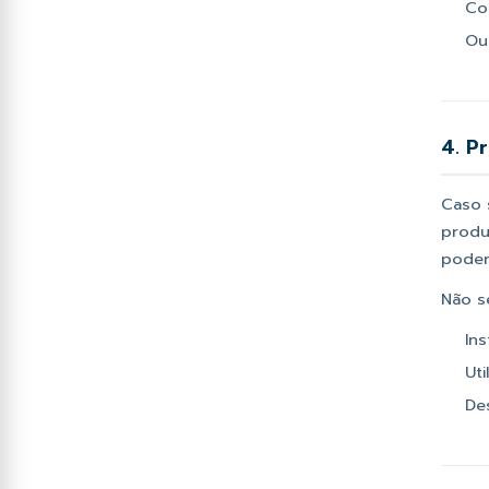
Co
Ou
4. P
Caso s
produt
poder
Não s
In
Uti
De