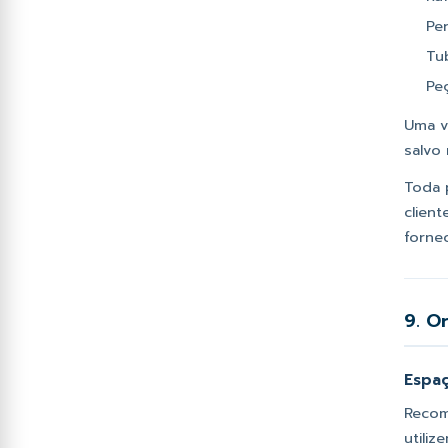
Per
Tu
Pe
Uma v
salvo
Toda 
clien
fornec
9. O
Espa
Recom
utiliz