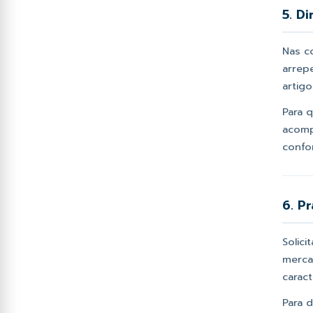
5. D
Nas c
arrep
artig
Para q
acomp
confo
6. P
Solic
merca
carac
Para 