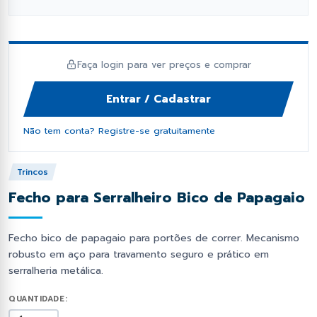
fil Dobrado e Perfilado
orcas e Arruelas
Fixação e Montagem
Lambril
has Metálicas
rego Polido
Ponteiras
Perfil Cartola Portão
Faça login para ver preços e comprar
os Industriais
ebites
Primer e Thinner
Perfil L
Entrar / Cadastrar
as de Estrutural
Proteção e Segurança
Tampas de Portão
Não tem conta? Registre-se gratuitamente
Soldas
Tiras de aço
Trincos
Fecho para Serralheiro Bico de Papagaio
Trilhos de Portão e Porta
Zee (Z) e Tee (T) Perfil
Fecho bico de papagaio para portões de correr. Mecanismo
robusto em aço para travamento seguro e prático em
serralheria metálica.
QUANTIDADE: