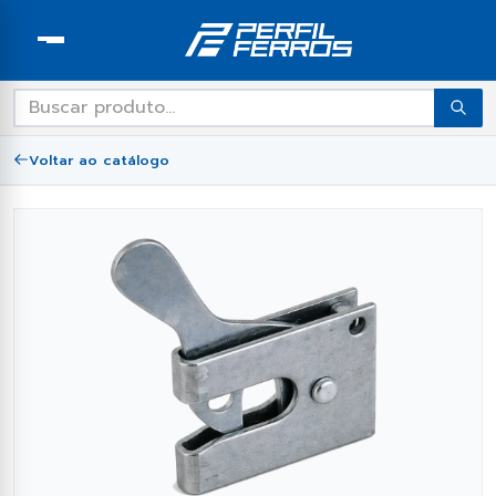
oldas
alhas
Arames
o em Chapas
udo em Discos Abrasivos
tudo em Telhas Metálicas
tudo em Tubos Industriais
os os Produtos
 tudo em Parafusos e Porcas
r tudo em Vigas de Estrutural
Ver tudo em Fixação e Montagem
Ver tudo em Acessórios Hidráulicos
Ver tudo em Proteção e Segurança
Ver tudo em Ferragens para Portão
Ver tudo em Dobras Personalizadas
Ver tudo em Ferragens e Acessórios
Ver tudo em Ferragens para Janelas
Ver tudo em Ferragens para Porta
Ver tudo em Laminados de Ferro
Ver tudo em Perfil Dobrado e
de Enrolar
ASTM-36
Perfilado
zados
ço Carbono
 Corte/Policorte
eiras
 Galvanizado
mes
cantes
rças/Vigas G
arra Roscada
Canoplas
Cadeado Comum
Chapéus de Coluna
Perfil Estrutura Especial
Acessórios Hidráulicos
Alavancas
Voltar ao catálogo
Fechaduras, Cadeados
Barra Quadrada
Baguete
drez & Expandida
 Desbaste
l Termoforro
 Oblongo
has
ca Sextavada
ga U
uchas
Curvas de Corrimão
Concertinas
Pontas de Lança
Discos Abrasivos
Molas e Componentes
Barra Redonda
Bases
o
 Flap
intadas
 Quadrado
pas
ca Atarraxante
ga U Encaixe
abos e Clips
Fechaduras
Rolamentos
Dobradiças e Gonzos
Cantoneiras de Ferro
Batentes de Aço
 Super Corte (Inox)
 Termoacústica
 Redondo
ras Personalizadas
ca Porca
Chumbadores
Puxadores de Porta
Roldanas e Rodizíos
Ferragens para Janelas
Ferro Chato
Cadeirinhas
 Trapezoidial
 Retangular
ragens e Acessórios
sca Soberba
ordas de Nylon
Puxadores Janela
Ferragens para Porta de Enrolar
Perfil Tee
Caixa de Peso
inados de Ferro ASTM-36
orrentes de Aço
Trincos
Ferragens para Portão
Colunas de Portão
afusos e Porcas
anchos Telha
Ferramentas
Contornos