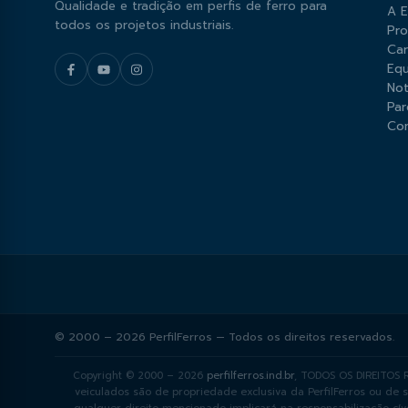
Qualidade e tradição em perfis de ferro para
A 
todos os projetos industriais.
Pr
Car
Equ
Not
Par
Co
© 2000 – 2026 PerfilFerros — Todos os direitos reservados.
Copyright © 2000 – 2026
perfilferros.ind.br
, TODOS OS DIREITOS R
veiculados são de propriedade exclusiva da PerfilFerros ou de 