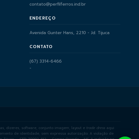
contato@perfilferros.ind.br
ENDEREÇO
Avenida Gunter Hans, 2210 - Jd. Tijuca
CONTATO
(67) 3314-6466
-
as, dizeres, software, conjunto imagem, layout e
trade dress
aqui
elemento de identidade, sem expressa autorização. A violação de