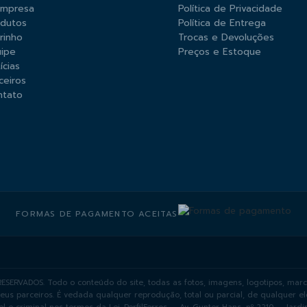
Empresa
Política de Privacidade
odutos
Política de Entrega
rinho
Trocas e Devoluções
ipe
Preços e Estoque
ícias
ceiros
ntato
FORMAS DE PAGAMENTO ACEITAS
ESERVADOS. Todo o conteúdo do site, todas as fotos, imagens, logotipos, marc
seus parceiros. É vedada qualquer reprodução, total ou parcial, de qualquer 