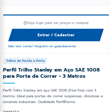
fil Dobrado e Perfilado
orcas e Arruelas
Fixação e Montagem
Lambril
has Metálicas
rego Polido
Ponteiras
Perfil Cartola Portão
Faça login para ver preços e comprar
os Industriais
ebites
Primer e Thinner
Perfil L
Entrar / Cadastrar
as de Estrutural
Proteção e Segurança
Tampas de Portão
Não tem conta? Registre-se gratuitamente
Soldas
Tiras de aço
Trilhos de Portão e Porta
Perfil Trilho Stanley em Aço SAE 1008
Trilhos de Portão e Porta
para Porta de Correr - 3 Metros
Zee (Z) e Tee (T) Perfil
Perfil Trilho Stanley em aço SAE 1008 (Fina Fria) com 3
metros. Ideal para portas de correr suspensas, divisórias e
sistemas industriais. Qualidade PerfilFerros.
DIMENSÃO: