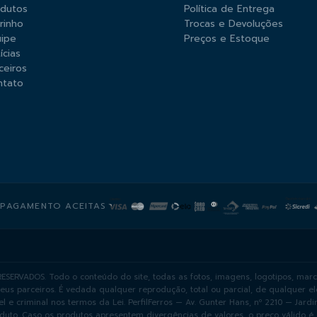
odutos
Política de Entrega
rinho
Trocas e Devoluções
ipe
Preços e Estoque
ícias
ceiros
ntato
 PAGAMENTO ACEITAS
ESERVADOS. Todo o conteúdo do site, todas as fotos, imagens, logotipos, marc
seus parceiros. É vedada qualquer reprodução, total ou parcial, de qualquer 
el e criminal nos termos da Lei. PerfilFerros — Av. Gunter Hans, nº 2210 — Ja
duto. Caso os produtos apresentem divergências de valores, o preço válido é 