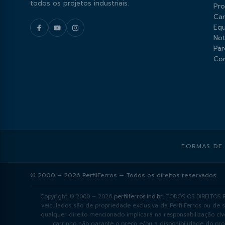
todos os projetos industriais.
Pr
Car
Equ
Not
Par
Co
FORMAS DE
© 2000 – 2026 PerfilFerros — Todos os direitos reservados.
Copyright © 2000 – 2026
perfilferros.ind.br
, TODOS OS DIREITOS R
veiculados são de propriedade exclusiva da PerfilFerros ou de 
qualquer direito mencionado implicará na responsabilização cív
carrinho não garante o preço e/ou a disponibilidade do pro