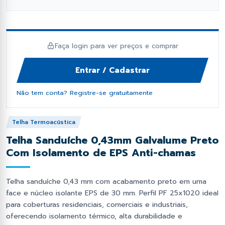
fil Dobrado e Perfilado
orcas e Arruelas
Fixação e Montagem
Lambril
has Metálicas
rego Polido
Ponteiras
Perfil Cartola Portão
Faça login para ver preços e comprar
os Industriais
ebites
Primer e Thinner
Perfil L
Entrar / Cadastrar
as de Estrutural
Proteção e Segurança
Tampas de Portão
Não tem conta? Registre-se gratuitamente
Soldas
Tiras de aço
Telha Termoacústica
Telha Sanduíche 0,43mm Galvalume Preto
Trilhos de Portão e Porta
Com Isolamento de EPS Anti-chamas
Zee (Z) e Tee (T) Perfil
Telha sanduíche 0,43 mm com acabamento preto em uma
face e núcleo isolante EPS de 30 mm. Perfil PF 25x1020 ideal
para coberturas residenciais, comerciais e industriais,
oferecendo isolamento térmico, alta durabilidade e