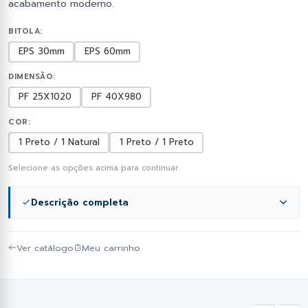
acabamento moderno.
BITOLA:
EPS 30mm
EPS 60mm
DIMENSÃO:
PF 25X1020
PF 40X980
COR:
1 Preto / 1 Natural
1 Preto / 1 Preto
Selecione as opções acima para continuar.
Descrição completa
A
Telha Sanduíche 0,43 mm Galvalume Preto 1 Face
Ver catálogo
Meu carrinho
PF 25x1020 com EPS 30 mm
é indicada para
coberturas que necessitam de isolamento térmico
eficiente e acabamento moderno. Produzida em aço
Galvalume com pintura preta em uma face, oferece