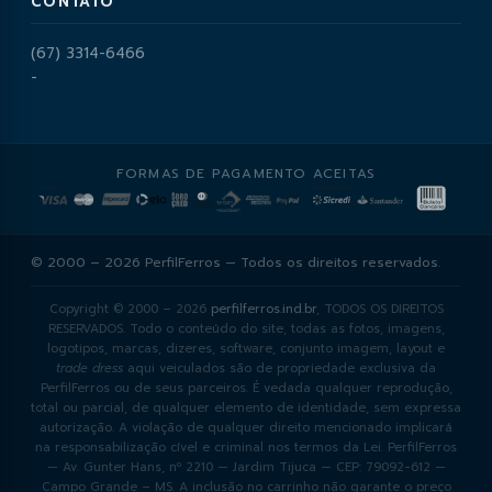
CONTATO
(67) 3314-6466
-
FORMAS DE PAGAMENTO ACEITAS
© 2000 – 2026 PerfilFerros — Todos os direitos reservados.
Copyright © 2000 – 2026
perfilferros.ind.br
, TODOS OS DIREITOS
RESERVADOS. Todo o conteúdo do site, todas as fotos, imagens,
logotipos, marcas, dizeres, software, conjunto imagem, layout e
trade dress
aqui veiculados são de propriedade exclusiva da
PerfilFerros ou de seus parceiros. É vedada qualquer reprodução,
total ou parcial, de qualquer elemento de identidade, sem expressa
autorização. A violação de qualquer direito mencionado implicará
na responsabilização cível e criminal nos termos da Lei. PerfilFerros
— Av. Gunter Hans, nº 2210 — Jardim Tijuca — CEP: 79092-612 —
Campo Grande – MS. A inclusão no carrinho não garante o preço