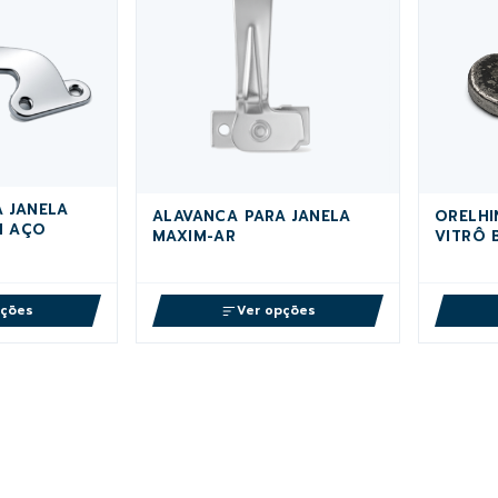
 JANELA
ALAVANCA PARA JANELA
ORELHI
M AÇO
MAXIM-AR
VITRÔ 
pções
Ver opções