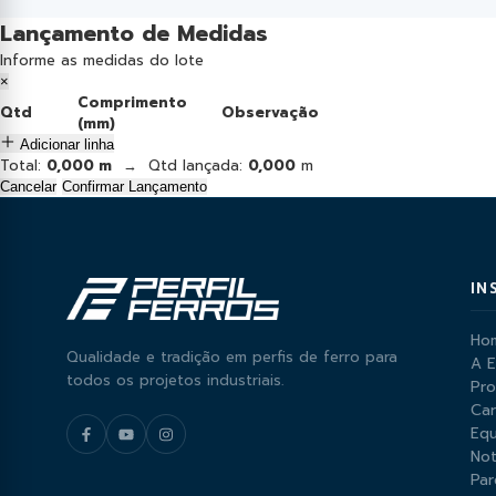
Lançamento de Medidas
Informe as medidas do lote
×
Comprimento
Qtd
Observação
(mm)
Adicionar linha
Total:
0,000 m
→ Qtd lançada:
0,000
m
Cancelar
Confirmar Lançamento
IN
Ho
Qualidade e tradição em perfis de ferro para
A 
todos os projetos industriais.
Pr
Car
Equ
Not
Par