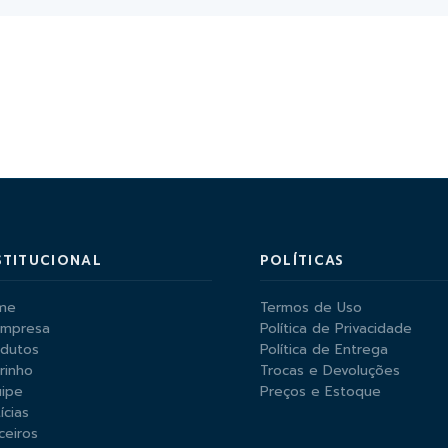
STITUCIONAL
POLÍTICAS
me
Termos de Uso
Empresa
Política de Privacidade
odutos
Política de Entrega
rinho
Trocas e Devoluções
ipe
Preços e Estoque
ícias
ceiros