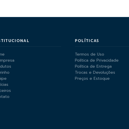
STITUCIONAL
POLÍTICAS
me
Termos de Uso
Empresa
Política de Privacidade
odutos
Política de Entrega
rinho
Trocas e Devoluções
ipe
Preços e Estoque
ícias
ceiros
ntato