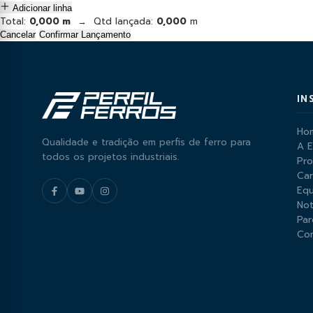
Adicionar linha
Total:
0,000 m
→ Qtd lançada:
0,000
m
Cancelar
Confirmar Lançamento
IN
Ho
Qualidade e tradição em perfis de ferro para
A 
todos os projetos industriais.
Pr
Car
Equ
Not
Par
Co