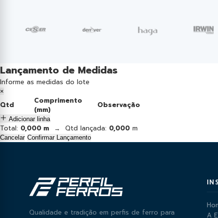
Lançamento de Medidas
Informe as medidas do lote
×
Comprimento
Qtd
Observação
(mm)
Adicionar linha
Total:
0,000 m
→ Qtd lançada:
0,000
m
Cancelar
Confirmar Lançamento
IN
Ho
Qualidade e tradição em perfis de ferro para
A 