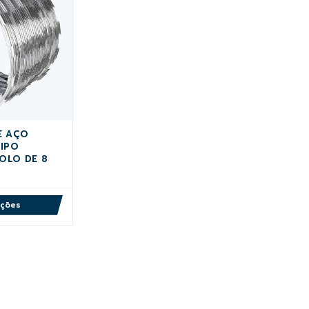
E AÇO
TIPO
ROLO DE 8
pções