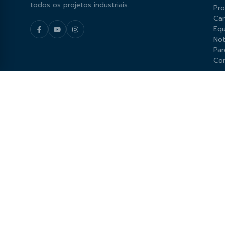
todos os projetos industriais.
Pr
Car
Equ
Not
Par
Co
FORMAS DE
© 2000 – 2026 PerfilFerros — Todos os direitos reservados.
Copyright © 2000 – 2026
perfilferros.ind.br
, TODOS OS DIREITOS R
veiculados são de propriedade exclusiva da PerfilFerros ou de 
qualquer direito mencionado implicará na responsabilização cív