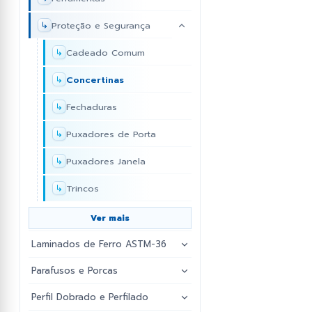
Proteção e Segurança
Pontas de Lança
Rolamentos
Cadeado Comum
Roldanas e Rodizíos
Concertinas
Fechaduras
Puxadores de Porta
Puxadores Janela
Trincos
Ver mais
Laminados de Ferro ASTM-36
Todos
Parafusos e Porcas
Todos
Barra Quadrada
Perfil Dobrado e Perfilado