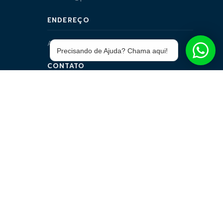
ENDEREÇO
Avenida Gunter Hans, 2210 - Jd. Tijuca
Precisando de Ajuda? Chama aqui!
CONTATO
(67) 3314-6466
-
as, dizeres, software, conjunto imagem, layout e
trade dress
aqui
elemento de identidade, sem expressa autorização. A violação de
rdim Tijuca — CEP: 79092-612 — Campo Grande – MS. A inclusão no