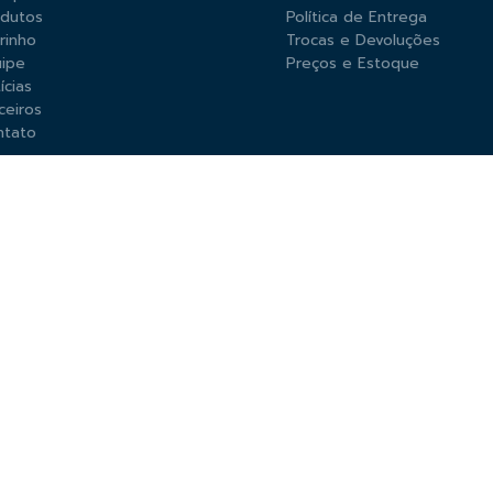
odutos
Política de Entrega
rinho
Trocas e Devoluções
ipe
Preços e Estoque
ícias
ceiros
ntato
 PAGAMENTO ACEITAS
ESERVADOS. Todo o conteúdo do site, todas as fotos, imagens, logotipos, marc
seus parceiros. É vedada qualquer reprodução, total ou parcial, de qualquer 
el e criminal nos termos da Lei. PerfilFerros — Av. Gunter Hans, nº 2210 — Ja