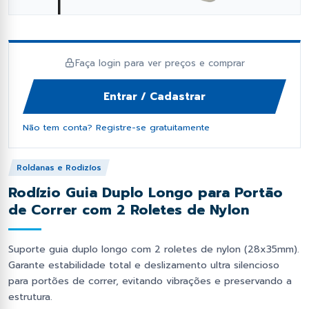
fil Dobrado e Perfilado
orcas e Arruelas
Fixação e Montagem
Lambril
has Metálicas
rego Polido
Ponteiras
Perfil Cartola Portão
Faça login para ver preços e comprar
os Industriais
ebites
Primer e Thinner
Perfil L
Entrar / Cadastrar
as de Estrutural
Proteção e Segurança
Tampas de Portão
Não tem conta? Registre-se gratuitamente
Soldas
Tiras de aço
Roldanas e Rodizíos
Rodízio Guia Duplo Longo para Portão
Trilhos de Portão e Porta
de Correr com 2 Roletes de Nylon
Zee (Z) e Tee (T) Perfil
Suporte guia duplo longo com 2 roletes de nylon (28x35mm).
Garante estabilidade total e deslizamento ultra silencioso
para portões de correr, evitando vibrações e preservando a
estrutura.