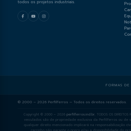
todos os projetos industriais.
Pr
Car
Equ
Not
Par
Co
FORMAS DE
© 2000 – 2026 PerfilFerros — Todos os direitos reservados.
Copyright © 2000 – 2026
perfilferros.ind.br
, TODOS OS DIREITOS R
veiculados são de propriedade exclusiva da PerfilFerros ou de 
qualquer direito mencionado implicará na responsabilização cív
carrinho não garante o preço e/ou a disponibilidade do pro