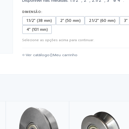
Disponível nas medidas: 1.1/2"", 2"", 2.1/2"", 3"" e 4"".
DIMENSÃO:
1.1/2" (38 mm)
2" (50 mm)
2.1/2" (60 mm)
3"
4" (101 mm)
Selecione as opções acima para continuar.
Ver catálogo
Meu carrinho