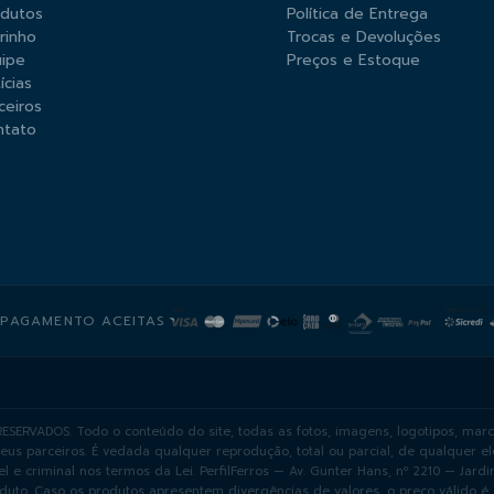
odutos
Política de Entrega
rinho
Trocas e Devoluções
ipe
Preços e Estoque
ícias
ceiros
ntato
 PAGAMENTO ACEITAS
ESERVADOS. Todo o conteúdo do site, todas as fotos, imagens, logotipos, marc
seus parceiros. É vedada qualquer reprodução, total ou parcial, de qualquer 
el e criminal nos termos da Lei. PerfilFerros — Av. Gunter Hans, nº 2210 — Ja
duto. Caso os produtos apresentem divergências de valores, o preço válido é 