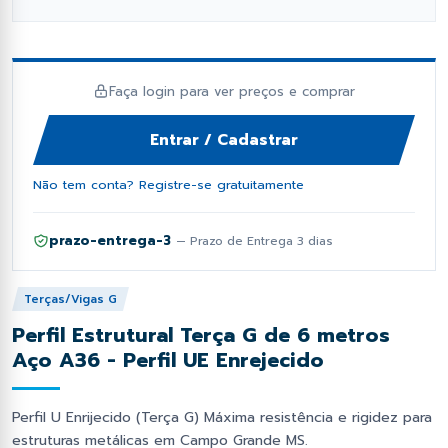
fil Dobrado e Perfilado
orcas e Arruelas
Fixação e Montagem
Lambril
has Metálicas
rego Polido
Ponteiras
Perfil Cartola Portão
Faça login para ver preços e comprar
os Industriais
ebites
Primer e Thinner
Perfil L
Entrar / Cadastrar
as de Estrutural
Proteção e Segurança
Tampas de Portão
Não tem conta? Registre-se gratuitamente
Soldas
Tiras de aço
prazo-entrega-3
— Prazo de Entrega 3 dias
Trilhos de Portão e Porta
Terças/Vigas G
Zee (Z) e Tee (T) Perfil
Perfil Estrutural Terça G de 6 metros
Aço A36 - Perfil UE Enrejecido
Perfil U Enrijecido (Terça G) Máxima resistência e rigidez para
estruturas metálicas em Campo Grande MS.