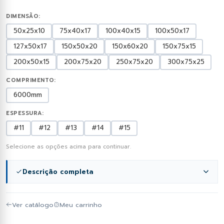
DIMENSÃO:
50x25x10
75x40x17
100x40x15
100x50x17
127x50x17
150x50x20
150x60x20
150x75x15
200x50x15
200x75x20
250x75x20
300x75x25
COMPRIMENTO:
6000mm
ESPESSURA:
#11
#12
#13
#14
#15
Selecione as opções acima para continuar.
Descrição completa
A Terça representa o topo de linha em termos de
Ver catálogo
Meu carrinho
espessura para o perfil de estrutura no catálogo de
Perfil U Enrijecido (UE)
. Com a robustez da chapa do