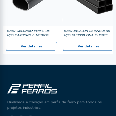
projetos de serralheria e decoração.
Disponível em estoque na PerfilFerros, em Campo
Grande MS, com pronta entrega.
TUBO OBLONGO PERFIL DE
TUBO METALON RETANGULAR
AÇO CARBONO 6 METROS
AÇO SAE1008 FINA QUENTE
Ver detalhes
Ver detalhes
Qualidade e tradição em perfis de ferro para todos os
projetos industriais.