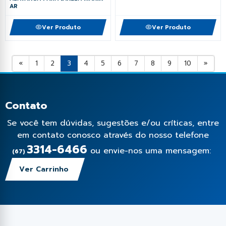
AR
Ver Produto
Ver Produto
«
1
2
3
4
5
6
7
8
9
10
»
Contato
Se você tem dúvidas, sugestões e/ou críticas, entre
em contato conosco através do nosso telefone
3314-6466
ou envie-nos uma mensagem:
(67)
Ver Carrinho